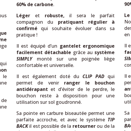
90
60% de carbone
.
Le
Léger
et
robuste,
il sera le parfait
ous
No
compagnon du
pratiquant régulier à
de
confirmé
qui souhaite évoluer dans sa
que
en
pratique !
ème
Il 
Il est équipé d’un
gantelet ergonomique
ège
fa
facilement détachable
grâce au
système
SI
SIMPLY
monté sur une poignée liège
ui
con
confortable et universelle.
hon
Il
Il est également doté du
CLIP PAD
qui
 le
pe
permet de venir
ranger le bouchon
une
an
antidérapant
et d’éviter de le perdre, le
bo
bouchon reste à disposition pour une
 de
uti
utilisation sur sol goudronné.
une
Sa
Sa pointe en carbure biseautée permet une
par
parfaite accroche, et avec le système
TIP
BA
BACK
il est possible de la
retourner
ou de la