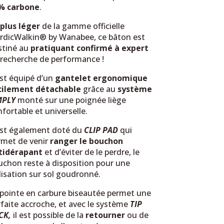
% carbone
.
 plus léger
de la gamme officielle
rdicWalkin® by Wanabee, ce bâton est
stiné au
pratiquant confirmé à expert
 recherche de performance !
est équipé d’un
gantelet ergonomique
cilement détachable
grâce au
système
MPLY
monté sur une poignée liège
fortable et universelle.
 est également doté du
CLIP PAD
qui
rmet de venir
ranger le bouchon
tidérapant
et d’éviter de le perdre, le
uchon reste à disposition pour une
lisation sur sol goudronné.
 pointe en carbure biseautée permet une
faite accroche, et avec le système
TIP
CK,
il est possible de la
retourner
ou de