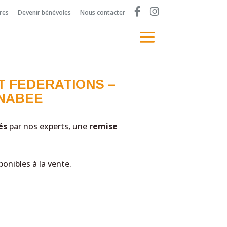
F
I
res
Devenir bénévoles
Nous contacter
B
n
s
t
a
T FEDERATIONS –
NABEE
és
par nos experts, une
remise
ponibles à la vente.