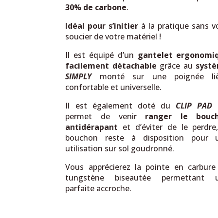
30% de carbone
.
Idéal pour s’initier
à la pratique sans v
soucier de votre matériel !
Il est équipé d’un
gantelet ergonomi
facilement détachable
grâce au
syst
SIMPLY
monté sur une poignée li
confortable et universelle.
Il est également doté du
CLIP PAD
q
permet de venir
ranger le bouc
antidérapant
et d’éviter de le perdre,
bouchon reste à disposition pour 
utilisation sur sol goudronné.
Vous apprécierez la pointe en carbure
tungstène biseautée permettant 
parfaite accroche.